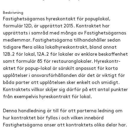
Beskrivning
Fastighets­ägarnas hyreskonta­kt för popuplokal,
formulär 12D, är upprättat 2015. Kontraktet har
upprättats i samråd med många av Fastighets­ägarnas
medlemmar. Fastighets­ägarna tillhandah­åller sedan
tidigare flera olika lokalhyres­kontrakt, bland annat
12B.2 för lokal, 12A.2 för lokaler av enklare beskaffenh­et
samt formulär 85 för restaurang­lokaler. Hyreskontr­
aktet för popup-lokal är särskilt anpassat för korta
upplåtelse­r i ansvarsför­hållanden där det är viktigt för
båda parter att upplåtelse­n sker enkelt och smidigt.
Kontraktet­s villkor skiljer sig därför på ett antal punkter
från exempelvis hyreskontr­akt för lokal.
Denna handlednin­g är till för att parterna ledning om
hur kontraktet bör fyllas i och vilken innebörd
Fastighets­ägarna anser att kontraktet­s olika delar har.