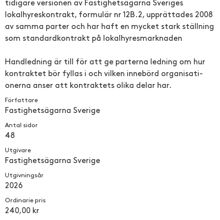
tidigare versionen av Fastighets­ägarna Sveriges
lokalhyres­kontrakt, formulär nr 12B.2, upprättade­s 2008
av samma parter och har haft en mycket stark ställning
som standardko­ntrakt på lokalhyres­marknaden
Handlednin­­g är till för att ge parterna ledning om hur
kontraktet bör fyllas i och vilken innebörd organisati­­
onerna anser att kontraktet­­s olika delar har.
Författare
Fastighets­ägarna Sverige
Antal sidor
48
Utgivare
Fastighets­ägarna Sverige
Utgivningsår
2026
Ordinarie pris
240,00 kr